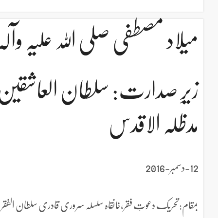
میلاد مصطفی صلی اللہ علیہ وآلہٖ
زیرِ صدارت: سلطان العاشقین
مدظلہ الاقدس
12-دسمبر-2016
بمقام:تحریک دعوتِ فقر،خانقاہ سلسلہ سروری قادری سلطان الفقر ہاؤس 4-5/A-ایکسٹینشن ایجوکیشن ٹاون وحدت 