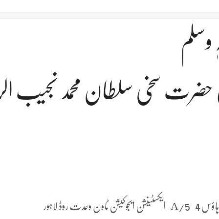
 وسلم
 حضرت سخی سلطان محمد نجیب ال
روڈ لاہور