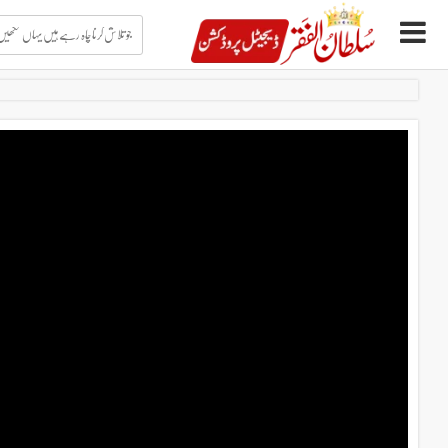
جو
تلاش
کرنا
چاہ
Ski
رہے
t
ہیں
conten
یہاں
لکھیں