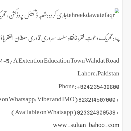
جاری کردہ:شعبہ ڈیجیٹل پروڈکشن ،تحر
پتہ:تحریک دعوتِ فقر،خانقاہ سلسلہ سروری قادری سلطان الفقر ہاؤس 4-5/A-ایکسٹینشن ایجوکیشن ٹاون وحدت روڈ 
r,4-5/A Extention Education Town Wahdat Road
Lahore,Pakistan
Phone:+9242 35436600
+923214507000 (Available on Whatsapp, Viber and IMO )
+923324809539 (Available on Whatsapp)
www.sultan-bahoo.com