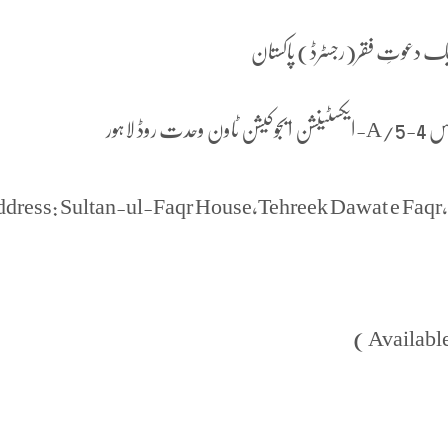
یک دعوتِ فقر(رجسٹرڈ) پاکستان
لاہور
dress: Sultan-ul-Faqr House,Tehreek Dawat e Faq