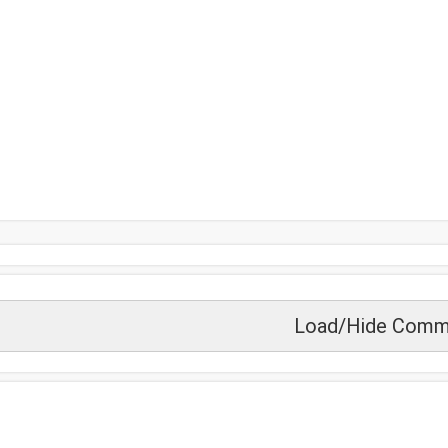
Load/Hide Comm
زید دیکھیں