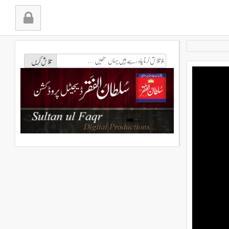
جو
تلاش
کرنا
چاہ
رہے
ہیں
یہاں
لکھیں