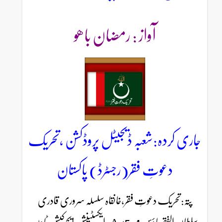
آواز : رمضان باھو
جاری کردہ:شعبہ ڈیجیٹل پروڈکشن ،تحریک
دعوتِ فقر(رجسٹرڈ) پاکستان
پتہ:تحریک دعوتِ فقر،خانقاہ سلسلہ سروری قادری