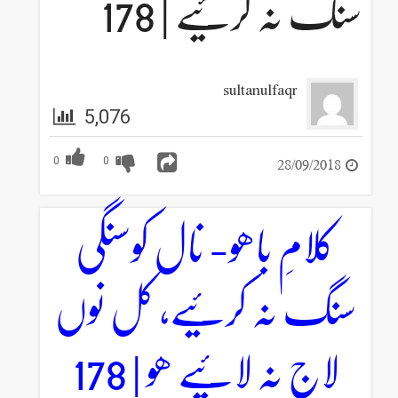
سنگ نہ کرئیے | 178
sultanulfaqr
5,076
28/09/2018
0
0
کلامِ باھو- نال کوسنگی
سنگ نہ کرئیے، کل نوں
لاج نہ لائیے ھو | 178