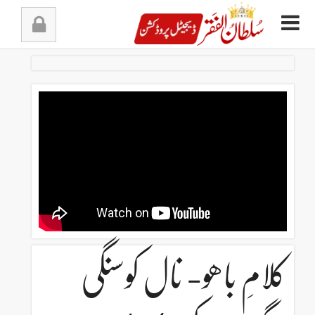
Ski
t
conten
کلامِ باھو- نال کوسنگی