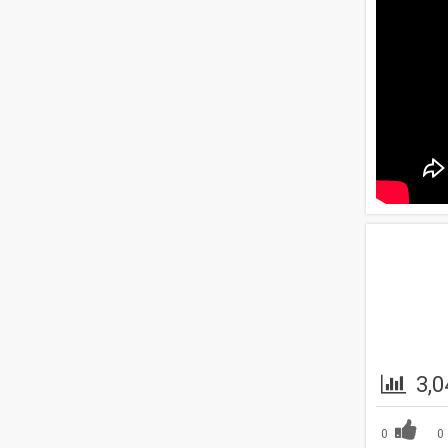
3,0
0
0