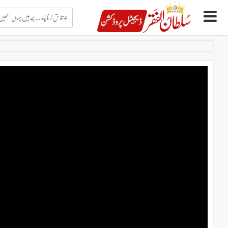
جو
تلاش
کرنا
چاہ
Ski
رہے
t
ہیں
conten
یہاں
لکھیں