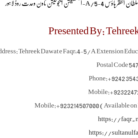
 قادری سلطان الفقر ہاؤس 4-5
Presented By: Tehreek
dress: Tehreek Dawat e Faqr,4-5/A Extension Edu
Postal Code 54
Phone:+9242 354
Mobile:+9232247
Mobile:+923214507000 (Available on
https://faqr.n
https://sultanulf