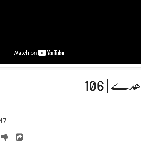
دے | 106
47