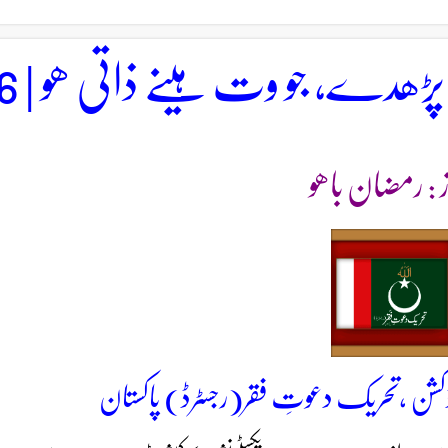
ڑھدے، جو وت ہینے ذاتی ھو | 106
ز : رمضان باھو
کشن ،تحریک دعوتِ فقر(رجسٹرڈ) پاکستان