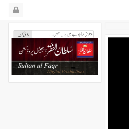
جو
تلاش
کرنا
چاہ
رہے
ہیں
یہاں
لکھیں