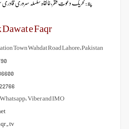
پتہ:تحریک دعوتِ فقر،خانقاہ سلسلہ سروری/A-ایکسٹینشن ایجوکیشن ٹاون وحدت روڈ لاہور
 Dawat e Faqr
cation Town Wahdat Road Lahore,Pakistan
790
36600
22766
 Whatsapp, Viber and IMO
et
aqr.tv