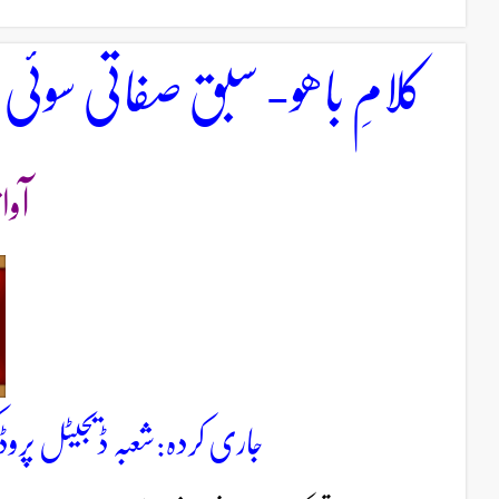
کلامِ باھو- سبق صفاتی سوئی پ
آوا
جاری کردہ:شعبہ ڈیجیٹل پروڈ