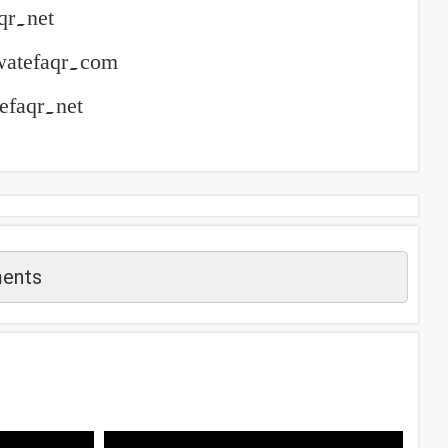
qr.net
watefaqr.com
efaqr.net
ents
م