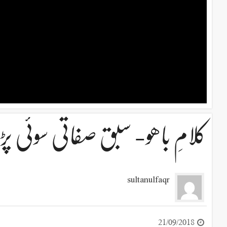
کلامِ باھو- سبق صفاتی سوئی پڑھ
sultanulfaqr
21/09/2018