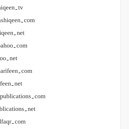
hiqeen.tv
ashiqeen.com
hiqeen.net
bahoo.com
hoo.net
arifeen.com
ifeen.net
publications.com
blications.net
lfaqr.com