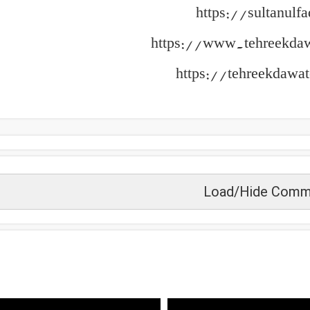
https://sultanulfa
https://www.tehreekda
https://tehreekdawat
Load/Hide Comm
زید دیکھیں