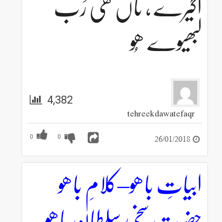
اگیرے ، تاں ھی رَب
لبھیوے ھُو
4,382
tehreekdawatefaqr
26/01/2018
0
0
ابیاتِ باھو–کلامِ باھو
حضرت سخی سلطان باھو