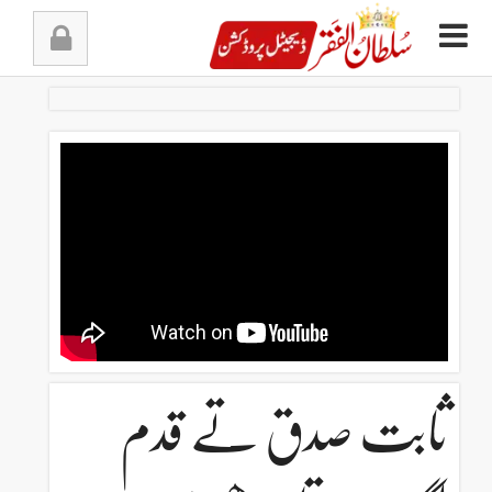
Ski
t
conten
ثابت صدق تے قدم