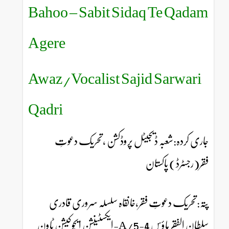
Bahoo – Sabit Sidaq Te Qadam
Agere
Awaz/Vocalist Sajid Sarwari
Qadri
جاری کردہ:شعبہ ڈیجیٹل پروڈکشن ،تحریک دعوتِ
فقر(رجسٹرڈ) پاکستان
پتہ:تحریک دعوتِ فقر،خانقاہ سلسلہ سروری قادری
سلطان الفقر ہاؤس 4-5/A-ایکسٹینشن ایجوکیشن ٹاون