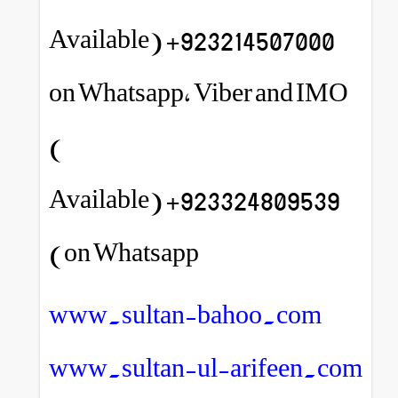
923214507000+ (Available
on Whatsapp, Viber and IMO
)
923324809539+ (Available
on Whatsapp)
www.sultan-bahoo.com
www.sultan-ul-arifeen.com