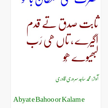
ثابت صدق تے قدم
اگیرے ، تاں ھی رَب
لبھیوے ھُو
آواز: محمد ساجد سروری قادری
Abyat e Bahoo or Kalam e