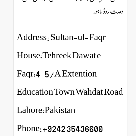
وحدت روڈ لاہور
Address: Sultan-ul-Faqr
House,Tehreek Dawat e
Faqr,4-5/A Extention
Education Town Wahdat Road
Lahore,Pakistan
Phone:+9242 35436600