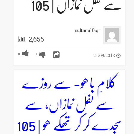
سے نفل نمازاں | 105
sultanulfaqr
2,655
21/09/2018
0
0
کلامِ باھو- سے روزے
سے نفل نمازاں، سے
سجدے کر کر تھکے ھو | 105