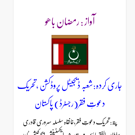
آواز : رمضان باھو
جاری کردہ:شعبہ ڈیجیٹل پروڈکشن ،تحریک
دعوتِ فقر(رجسٹرڈ) پاکستان
پتہ:تحریک دعوتِ فقر،خانقاہ سلسلہ سروری قادری