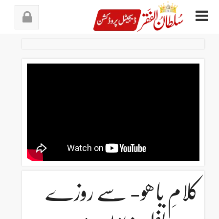
Ski
t
conten
کلامِ باھو- سے روزے