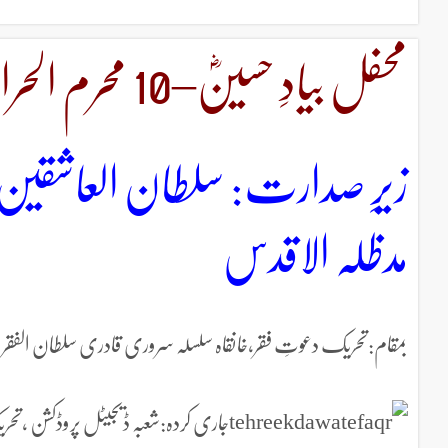
محفل بیادِ حسینؓ–10 محرم الحرام-15نومبر2013ء–پارٹ-3
زیرِ صدارت: سلطان العاشقین
مدظلہ الاقدس
بمقام:تحریک دعوتِ فقر،خانقاہ سلسلہ سروری قادری سلطان الفقر ہاؤس 4-5/A-ایکسٹینشن ایجوکیشن ٹاون وحدت 
جاری کردہ:شعبہ ڈیجیٹل پروڈکشن ،تحر