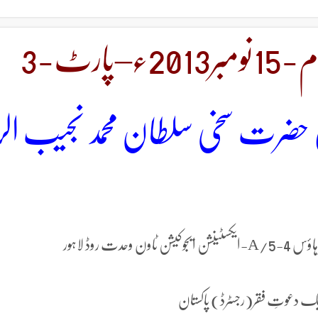
 حضرت سخی سلطان محمد نجیب ال
روڈ لاہور
یک دعوتِ فقر(رجسٹرڈ) پاکستان