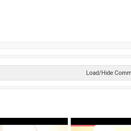
Load/Hide Comm
زید دیکھیں