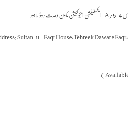
لاہور
dress: Sultan-ul-Faqr House,Tehreek Dawat e Faq