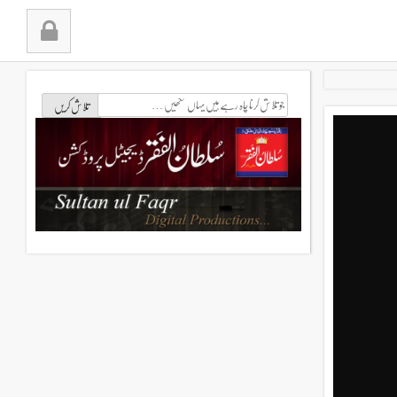
جو
تلاش
کرنا
چاہ
رہے
ہیں
یہاں
لکھیں