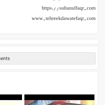
https://sultanulfaqr.com
www.tehreekdawatefaqr.com
ents
م