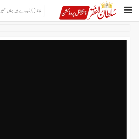
جو
تلاش
کرنا
چاہ
Ski
رہے
t
ہیں
conten
یہاں
لکھیں