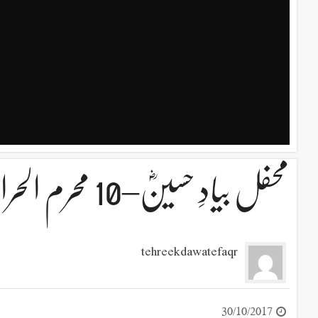
محفل بیادِ حسینؓ–10 محرم الحرام-15نومبر2013ء–پارٹ-3
tehreekdawatefaqr
30/10/2017