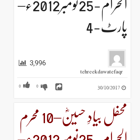
الحرام-25نومبر2012ء–
پارٹ-4
3,996
tehreekdawatefaqr
30/10/2017
0
0
محفل بیادِ حسینؓ–10 محرم
الحرام-25نومبر2012ء–