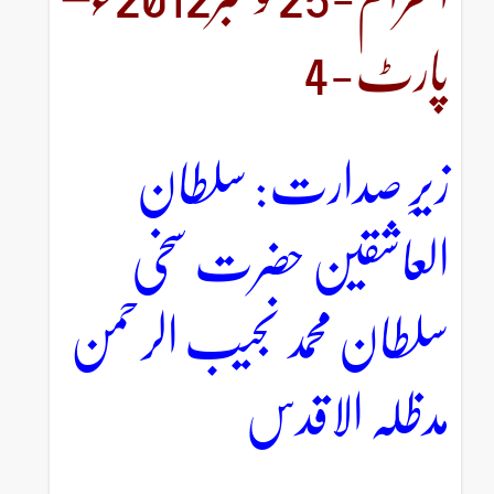
پارٹ-4
زیرِ صدارت: سلطان
العاشقین حضرت سخی
سلطان محمد نجیب الرحمن
مدظلہ الاقدس