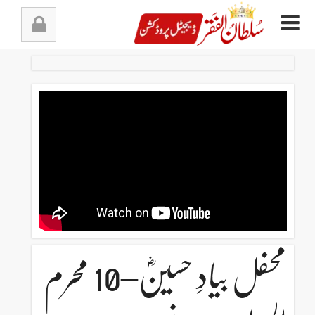
Ski
t
conten
محفل بیادِ حسینؓ–10 محرم