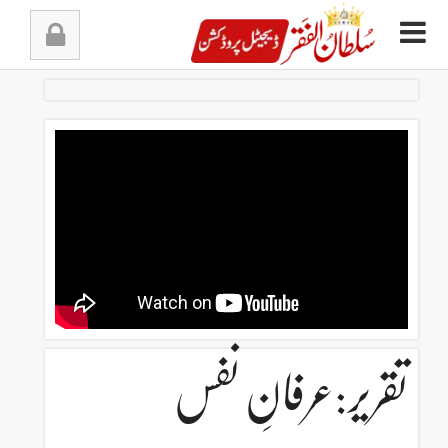
Ski
t
conten
تقریر:عرفانِ نفس