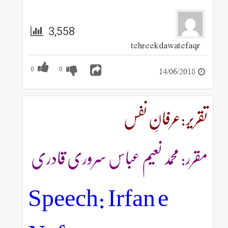
3,558
tehreekdawatefaqr
14/06/2018
0
0
تقریر:عرفانِ نفس
مقرر: محمد نعیم عباس سروری قادری
Speech: Irfan e