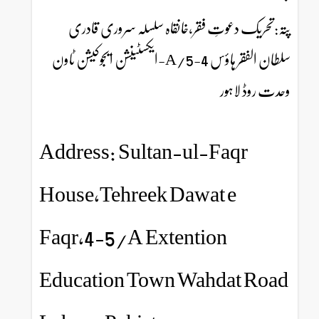
پتہ:تحریک دعوتِ فقر،خانقاہ سلسلہ سروری قادری
سلطان الفقر ہاؤس 4-5/A-ایکسٹینشن ایجوکیشن ٹاون
وحدت روڈ لاہور
Address: Sultan-ul-Faqr
House,Tehreek Dawat e
Faqr,4-5/A Extention
Education Town Wahdat Road