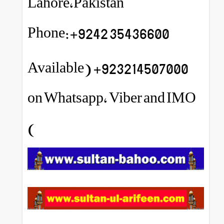
Lahore,Pakistan
Phone:+9242 35436600
923214507000+ (Available
on Whatsapp, Viber and IMO
)