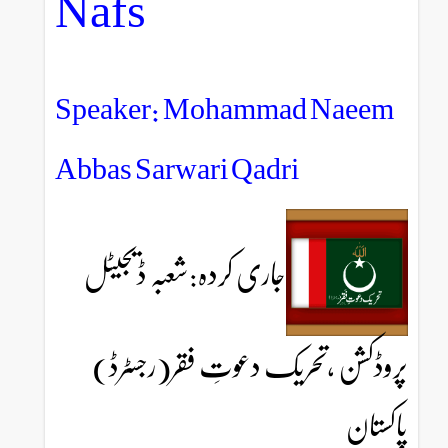
Nafs
Speaker: Mohammad Naeem
Abbas Sarwari Qadri
جاری کردہ:شعبہ ڈیجیٹل
پروڈکشن ،تحریک دعوتِ فقر(رجسٹرڈ)
پاکستان