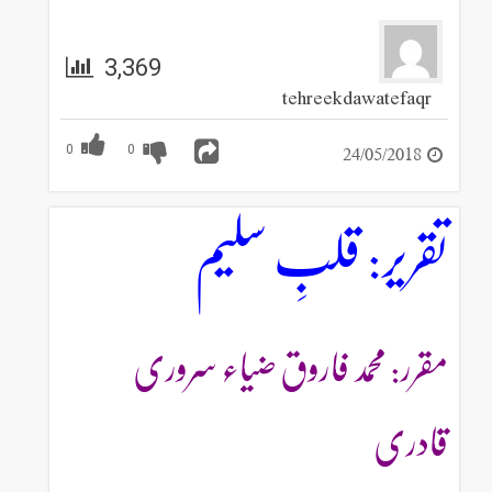
3,369
tehreekdawatefaqr
24/05/2018
0
0
تقریر: قلبِ سلیم
مقرر: محمد فاروق ضیاء سروری
قادری