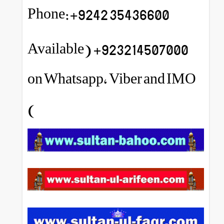
Phone:+9242 35436600
923214507000+ (Available
on Whatsapp, Viber and IMO
)