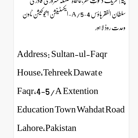
پتہ:تحریک دعوتِ فقر،خانقاہ سلسلہ سروری قادری
سلطان الفقر ہاؤس 4-5/A-ایکسٹینشن ایجوکیشن ٹاون
وحدت روڈ لاہور
Address: Sultan-ul-Faqr
House,Tehreek Dawat e
Faqr,4-5/A Extention
Education Town Wahdat Road
Lahore,Pakistan