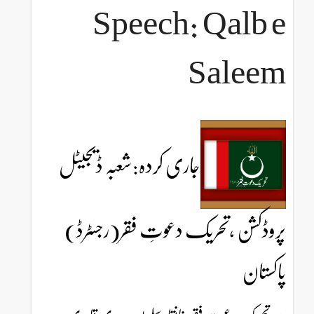
Speech: Qalb e
Saleem
جاری کردہ:شعبہ ڈیجیٹل
پروڈکشن ،تحریک دعوتِ فقر(رجسٹرڈ)
پاکستان