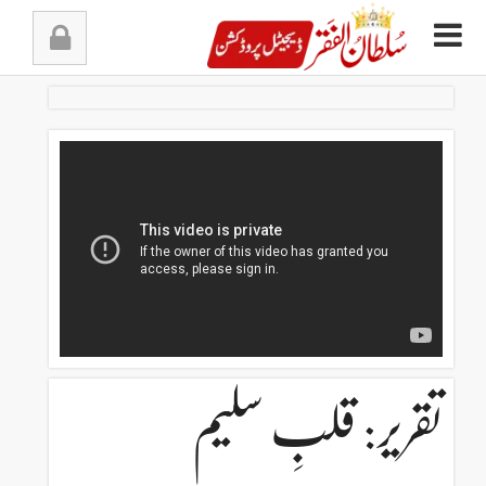
Ski
t
conten
تقریر: قلبِ سلیم