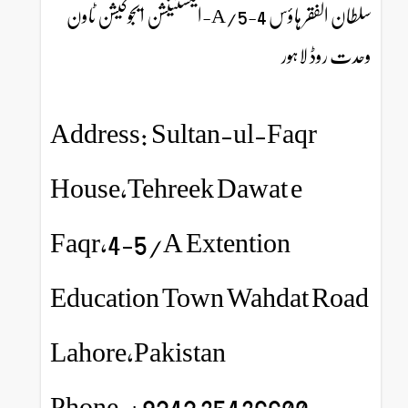
سلطان الفقر ہاؤس 4-5/A-ایکسٹینشن ایجوکیشن ٹاون
وحدت روڈ لاہور
Address: Sultan-ul-Faqr
House,Tehreek Dawat e
Faqr,4-5/A Extention
Education Town Wahdat Road
Lahore,Pakistan
Phone:+9242 35436600