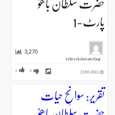
حضرت سلطان باھوٌ
پارٹ-1
3,270
tehreekdawatefaqr
22/05/2018
0
0
تقریر: سوانحِ حیات
حضرت سلطان باھوٌ