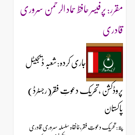
مقرر: پرفیسر حافظ حماد الرحمن سروری
قادری
جاری کردہ:شعبہ ڈیجیٹل
پروڈکشن ،تحریک دعوتِ فقر(رجسٹرڈ)
پاکستان
پتہ:تحریک دعوتِ فقر،خانقاہ سلسلہ سروری قادری