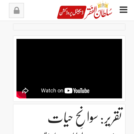
Ski
t
conten
تقریر: سوانحِ حیات