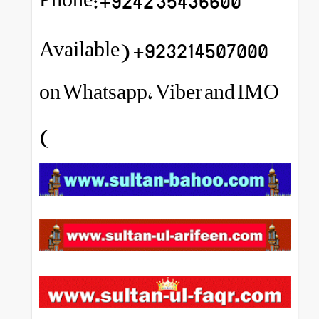
923214507000+ (Available
on Whatsapp, Viber and IMO
)