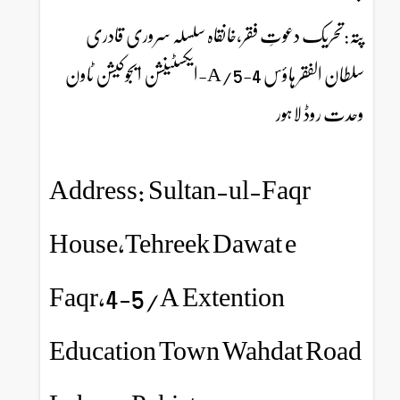
پتہ:تحریک دعوتِ فقر،خانقاہ سلسلہ سروری قادری
سلطان الفقر ہاؤس 4-5/A-ایکسٹینشن ایجوکیشن ٹاون
وحدت روڈ لاہور
Address: Sultan-ul-Faqr
House,Tehreek Dawat e
Faqr,4-5/A Extention
Education Town Wahdat Road