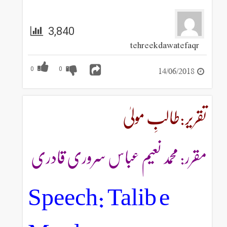
3,840
tehreekdawatefaqr
14/06/2018
0
0
تقریر:طالبِ مولیٰ
مقرر: محمد نعیم عباس سروری قادری
Speech: Talib e