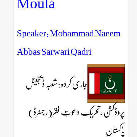
Moula
Speaker: Mohammad Naeem
Abbas Sarwari Qadri
جاری کردہ:شعبہ ڈیجیٹل
پروڈکشن ،تحریک دعوتِ فقر(رجسٹرڈ)
پاکستان