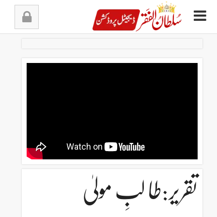
Ski
t
conten
تقریر:طا لبِ مولیٰ