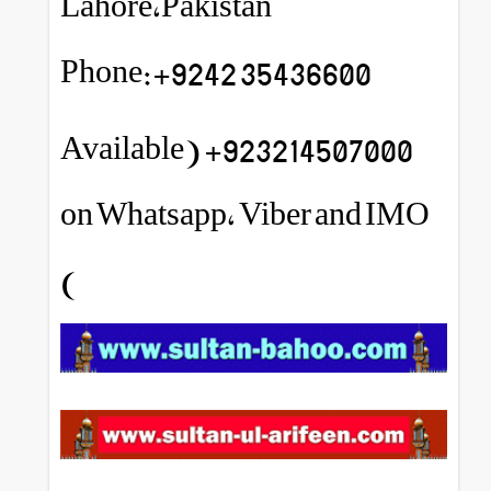
Lahore,Pakistan
Phone:+9242 35436600
923214507000+ (Available
on Whatsapp, Viber and IMO
)