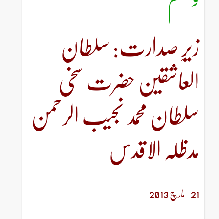
زیرِ صدارت: سلطان
العاشقین حضرت سخی
سلطان محمد نجیب الرحمن
مدظلہ الاقدس
21- مارچ 2013