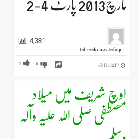
مارچ2013 پارٹ 4-2
4,381
tehreekdawatefaqr
16/11/2017
0
0
اوچ شریف میں میلاد
مصطفی صلی اللہ علیہ وآلہٖ
وسلم