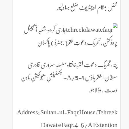
محفل بمقام اوچشریف ضلع بہاولپور
جاری کردہ:شعبہ ڈیجیٹل
پروڈکشن ،تحریک دعوتِ فقر(رجسٹرڈ) پاکستان
پتہ:تحریک دعوتِ فقر،خانقاہ سلسلہ سروری قادری
سلطان الفقر ہاؤس 4-5/A-ایکسٹینشن ایجوکیشن ٹاون
وحدت روڈ لاہور
Address: Sultan-ul-Faqr House,Tehreek
Dawat e Faqr,4-5/A Extention