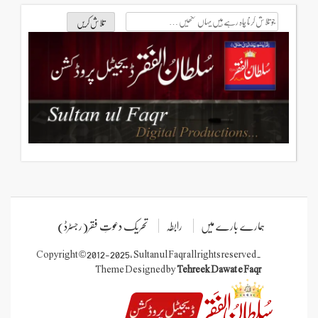
جو
تلاش
کرنا
چاہ
رہے
ہیں
یہاں
لکھیں
ہمارے بارے میں
رابطہ
تحریک دعوتِ فقر(رجسٹرڈ)
Copyright © 2012-2025, Sultan ul Faqr all rights reserved.
Theme Designed by
Tehreek Dawat e Faqr