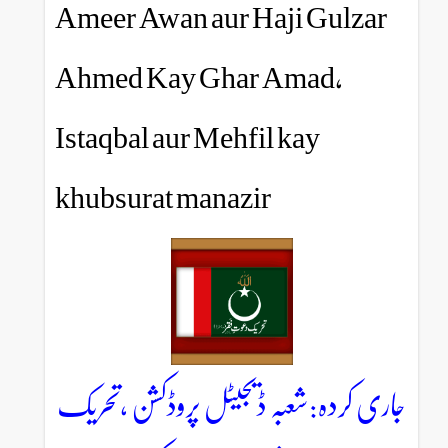
Ameer Awan aur Haji 
Ahmed Kay Ghar Ama
Istaqbal aur Mehfil ka
khubsurat manazir
شعبہ ڈیجیٹل پروڈکشن ،تحریک