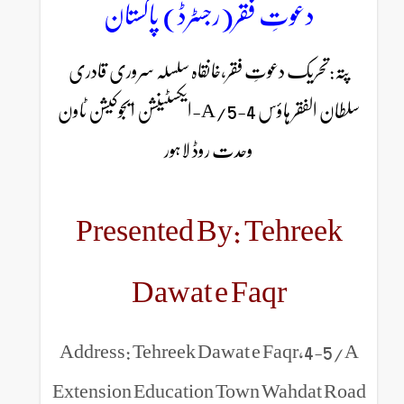
ِ فقر(رجسٹرڈ) پاکستان
عوتِ فقر،خانقاہ سلسلہ سروری قادری
سلطان الفقر ہاؤس 4-5/A-ایکسٹینشن ایجوکیشن ٹاون
وحدت روڈ لاہور
Presented By: Te
Dawat e Faq
Address: Tehreek Dawat e F
Extension Education Town W