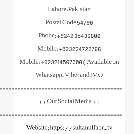
Lahore,Pakistan
Postal Code 54790
Phone:+9242 354366
Mobile:+923224722
Mobile:+923214507000 (Ava
Whatsapp, Viber and 
============================================
++ Our 
============================================
Website: https://sultanul