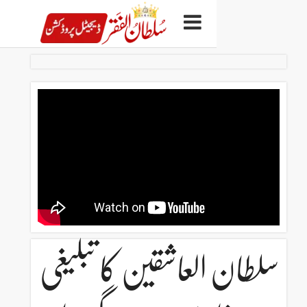
لعاشقین کا تبلیغی