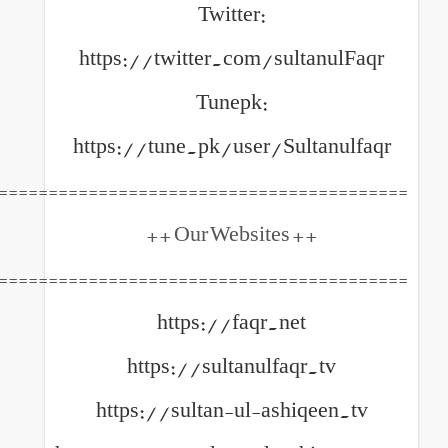
Twitter:
https://twitter.com/sult
Tunepk:
https://tune.pk/user/Sult
============================================
++ Our Websites +
============================================
https://faqr.net
https://sultanulfaqr
https://sultan-ul-ashiq