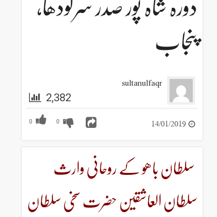
اہ پور صدر سرگودھا
sultanulf
2,382
0
0
ھو کے روحانی وارث
عاشقین حضرت سخی سلطان