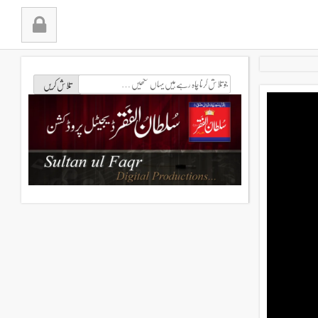
جو
تلاش
کرنا
چاہ
رہے
ہیں
یہاں
لکھیں