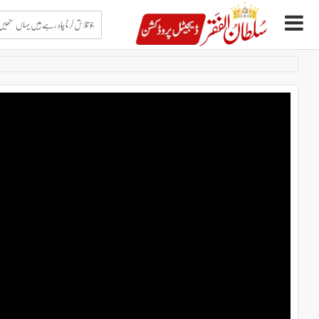
جو
تلاش
کرنا
چاہ
Ski
رہے
t
ہیں
conten
یہاں
لکھیں