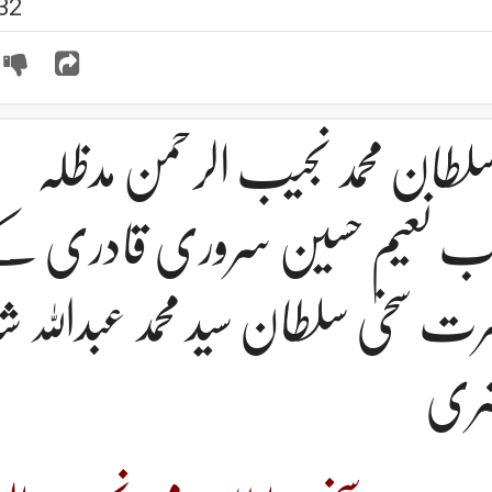
32
طان محمد نجیب الرحمن مدظلہ
پنجاب نعیم حسین سروری قادری کے
ضرت سخی سلطان سید محمد عبداللہ شا
اضری