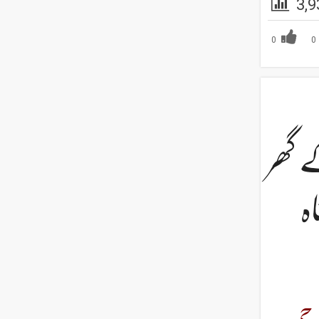
3,9
0
0
 گھر
ہ