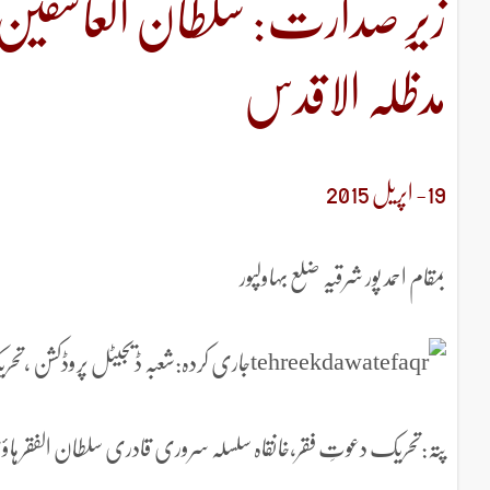
زیرِ صدارت: سلطان العاشقین
مدظلہ الاقدس
19- اپریل 2015
بمقام احمد پور شرقیہ ضلع بہاولپور
جاری کردہ:شعبہ ڈیجیٹل پروڈکشن ،تحر
پتہ:تحریک دعوتِ فقر،خانقاہ سلسلہ سروری قادری سلطان الفقر ہاؤس 4-5/A-ایکسٹینشن ایجوکیشن ٹاون وحدت روڈ 