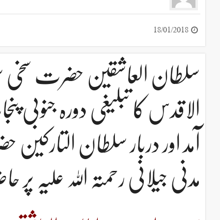
18/01/2018
سلطان العاشقین حضرت سخی سل
الاقدس کا تبلیغی دورہ جنوبی 
آمد اور دربار سلطان التارکین ح
مدنی جیلانی رحمتہ اللہ علیہ پر ح