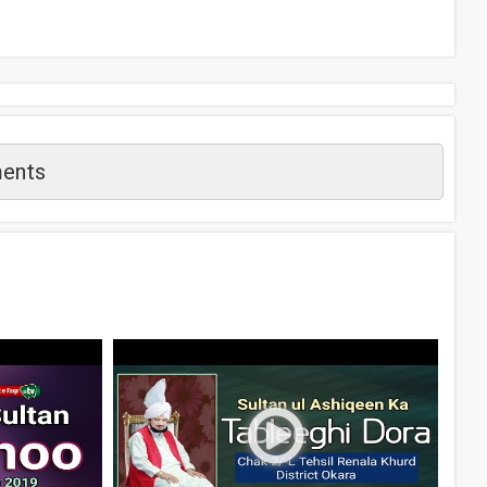
ents
م