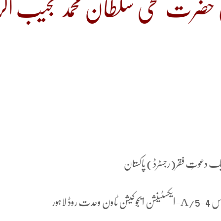
 حضرت سخی سلطان محمد نجیب ال
یک دعوتِ فقر(رجسٹرڈ) پاکستان
لاہور