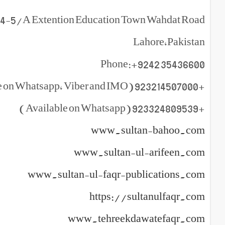
r,4-5/A Extention Education Town Wahdat Road
Lahore,Pakistan
Phone:+9242 35436600
+923214507000 (Available on Whatsapp, Viber and IMO )
+923324809539 (Available on Whatsapp)
www.sultan-bahoo.com
www.sultan-ul-arifeen.com
www.sultan-ul-faqr-publications.com
https://sultanulfaqr.com
www.tehreekdawatefaqr.com