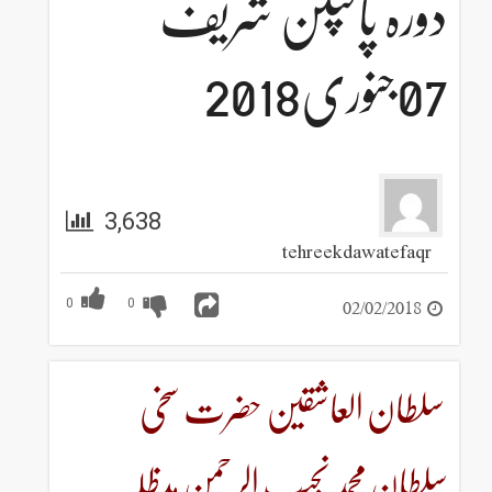
دورہ پاکپتن شریف
07جنوری2018
3,638
tehreekdawatefaqr
02/02/2018
0
0
سلطان العاشقین حضرت سخی
سلطان محمد نجیب الرحمن مدظلہ