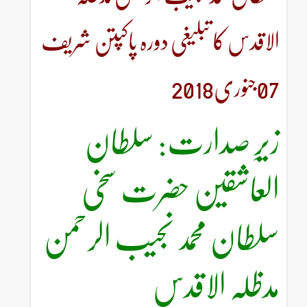
الاقدس کا تبلیغی دورہ پاکپتن شریف
07جنوری2018
زیرِ صدارت: سلطان
العاشقین حضرت سخی
سلطان محمد نجیب الرحمن
مدظلہ الاقدس