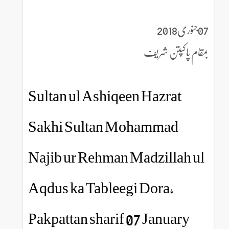
07جنوری2018
بمقام پاکپتن شریف
Sultan ul Ashiqeen Hazrat
Sakhi Sultan Mohammad
Najib ur Rehman Madzillah ul
Aqdus ka Tableegi Dora,
Pakpattan sharif 07 January