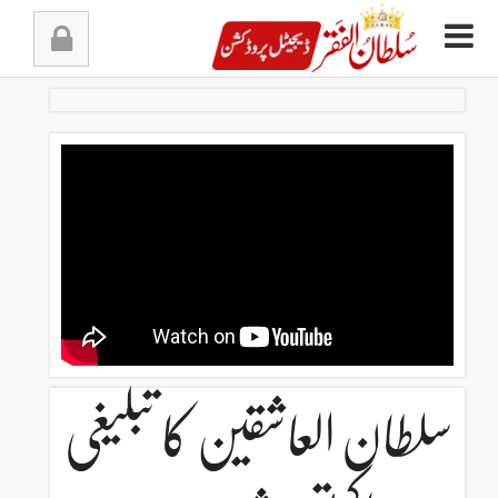
Ski
t
conten
سلطان العاشقین کا تبلیغی