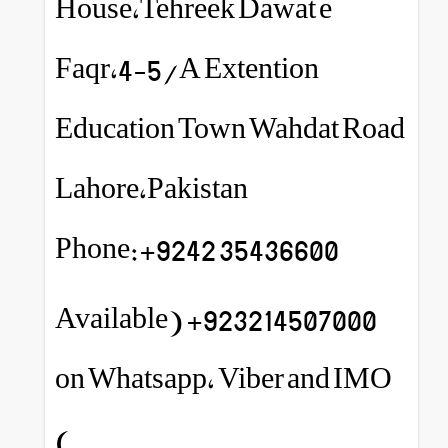
House,Tehreek Dawat e
Faqr,4-5/A Extention
Education Town Wahdat Road
Lahore,Pakistan
Phone:+9242 35436600
923214507000+ (Available
on Whatsapp, Viber and IMO
)