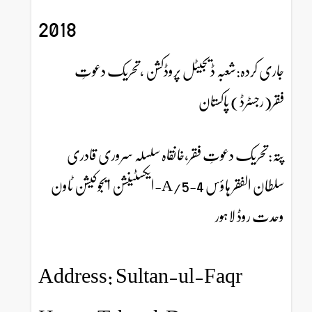
2018
جاری کردہ:شعبہ ڈیجیٹل پروڈکشن ،تحریک دعوتِ
فقر(رجسٹرڈ) پاکستان
پتہ:تحریک دعوتِ فقر،خانقاہ سلسلہ سروری قادری
سلطان الفقر ہاؤس 4-5/A-ایکسٹینشن ایجوکیشن ٹاون
وحدت روڈ لاہور
Address: Sultan-ul-Faqr