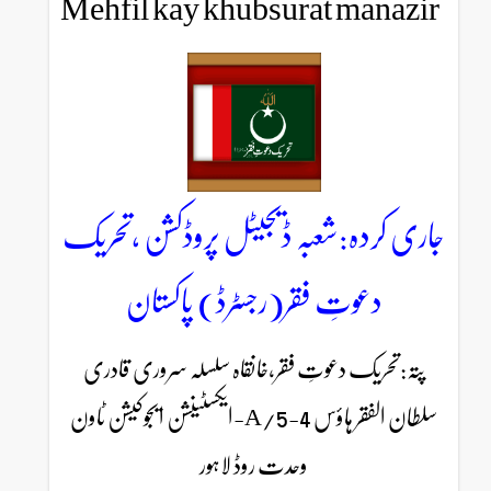
Mehfil kay khubsurat 
شعبہ ڈیجیٹل پروڈکشن ،تحریک
ِ فقر(رجسٹرڈ) پاکستان
عوتِ فقر،خانقاہ سلسلہ سروری قادری
سلطان الفقر ہاؤس 4-5/A-ایکسٹینشن ایجوکیشن ٹاون
وحدت روڈ لاہور