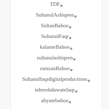
#TDF
#SultanulAshiqee
#SultanBahoo
#SultanulFaqr
#kalameBahoo
#sultanulashiqeen
#ramzanBahoo
#tehreekdawat
#abyatebahoo