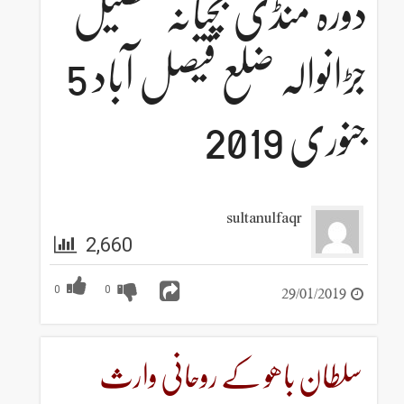
ڈی بچیانہ تحصیل
جڑانوالہ ضلع فیصل آباد 5
sultanulf
2,660
0
0
ھو کے روحانی وارث