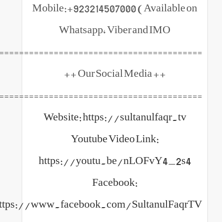
Mobile:+923214507000 (Ava
Whatsapp, Viber and 
============================================
++ Our 
============================================
Website: https://sultanul
Youtube Video Link
https://youtu.be/nLOF
Facebook:
https://www.facebook.com/Sulta