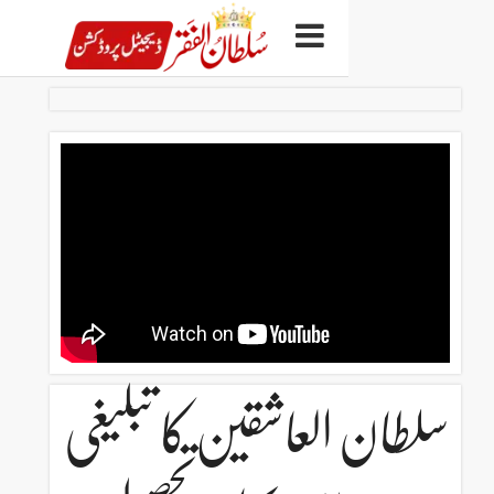
لعاشقین کا تبلیغی