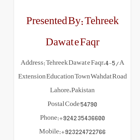
Presented By: Te
Dawat e Faq
Address: Tehreek Dawat e F
Extension Education Town W
Lahore,Pakistan
Postal Code 54790
Phone:+9242 354366
Mobile:+923224722