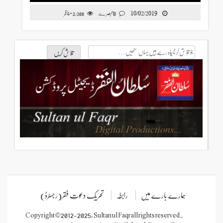
10/02/2019
0 تبصرے
مناظر
2,308
ے میں
رابطہ
تحریک دعوتِ فقر(رجسٹرڈ)
Copyright © 2012-2025, Sultan ul Faqr all rights