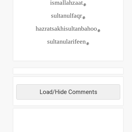
#ismallahzaat
#sultanulfaqr
#sultanularifeen
Load/Hide Commen
مزید دیکھیں