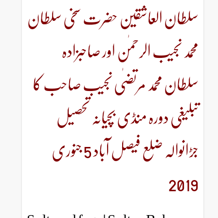
عاشقین حضرت سخی سلطان
الرحمٰن اور صاحبزادہ
د مرتضٰی نجیب صاحب کا
ہ منڈی بچیانہ تحصیل
جڑانوالہ ضلع فیصل آباد 5 جنوری