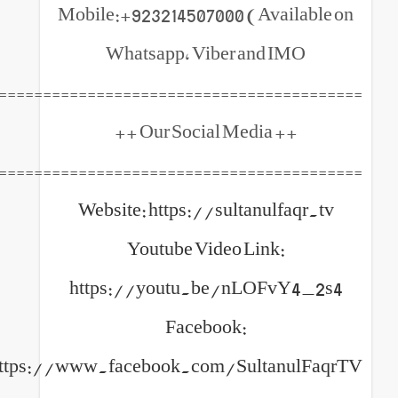
Mobile:+923214507000 (Ava
Whatsapp, Viber and 
============================================
++ Our 
============================================
Website: https://sultanul
Youtube Video Link
https://youtu.be/nLOF
Facebook:
https://www.facebook.com/Sulta