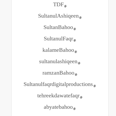
#TDF
#SultanulAshiqee
#SultanBahoo
#SultanulFaqr
#kalameBahoo
#sultanulashiqeen
#ramzanBahoo
#tehreekdawat
#abyatebahoo