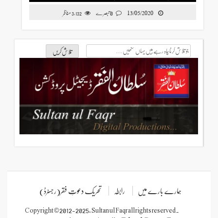
13/05/2020
0 تبصرے
مناظر
3,132
ے میں
رابطہ
تحریک دعوتِ فقر(رجسٹرڈ)
Copyright © 2012-2025, Sultan ul Faqr all rights