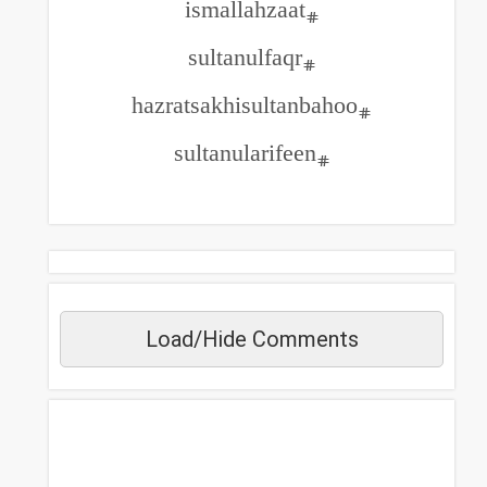
#ismallahzaat
#sultanulfaqr
#sultanularifeen
Load/Hide Commen
مزید دیکھیں