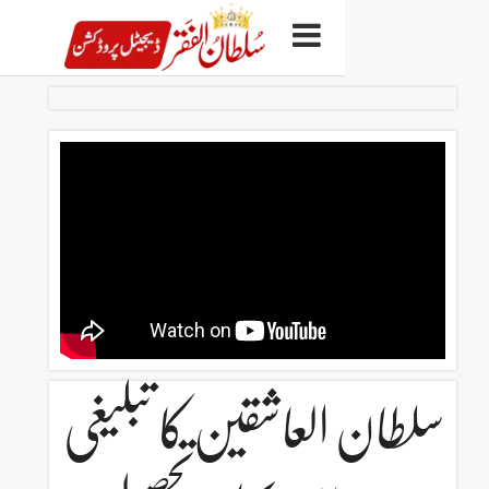
لعاشقین کا تبلیغی