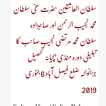
عاشقین حضرت سخی سلطان
الرحمٰن اور صاحبزادہ
د مرتضٰی نجیب صاحب کا
ہ منڈی بچیانہ تحصیل
جڑانوالہ ضلع فیصل آباد 6 جنوری