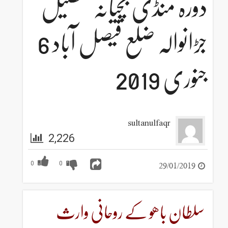
ڈی بچیانہ تحصیل
جڑانوالہ ضلع فیصل آباد 6
sultanulf
2,226
0
0
ھو کے روحانی وارث