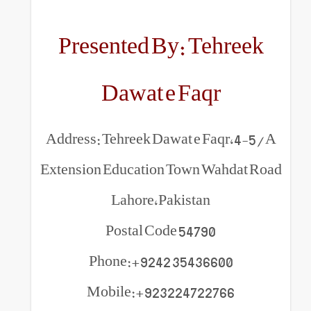
Presented By: Te
Dawat e Faq
Address: Tehreek Dawat e F
Extension Education Town W
Lahore,Pakistan
Postal Code 54790
Phone:+9242 354366
Mobile:+923224722