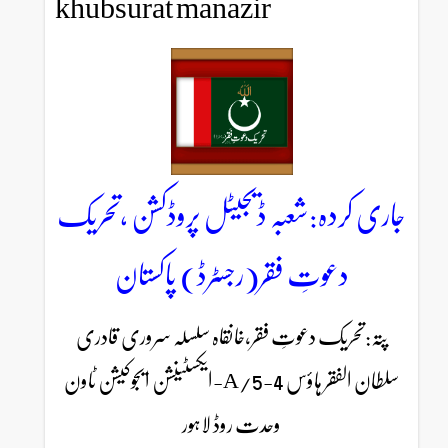
khubsurat manazir
شعبہ ڈیجیٹل پروڈکشن ،تحریک
ِ فقر(رجسٹرڈ) پاکستان
عوتِ فقر،خانقاہ سلسلہ سروری قادری
سلطان الفقر ہاؤس 4-5/A-ایکسٹینشن ایجوکیشن ٹاون
وحدت روڈ لاہور