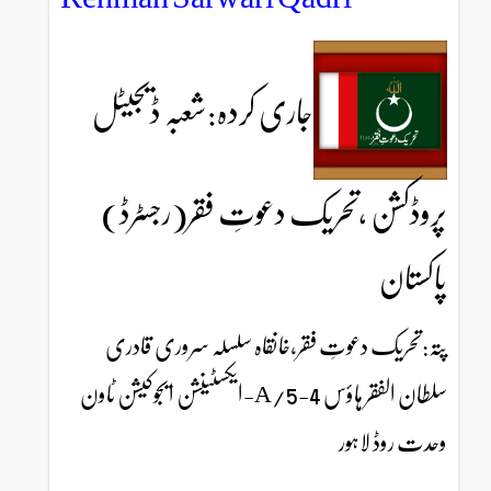
جاری کردہ:شعبہ ڈیجیٹل
پروڈکشن ،تحریک دعوتِ فقر(رجسٹرڈ)
پاکستان
پتہ:تحریک دعوتِ فقر،خانقاہ سلسلہ سروری قادری
سلطان الفقر ہاؤس 4-5/A-ایکسٹینشن ایجوکیشن ٹاون
وحدت روڈ لاہور