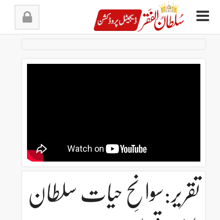
Ski
t
conten
تقریر:سوانحِ حیات سلطان