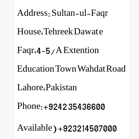
Address: Sultan-ul-Faqr
House,Tehreek Dawat e
Faqr,4-5/A Extention
Education Town Wahdat Road
Lahore,Pakistan
Phone:+9242 35436600
923214507000+ (Available