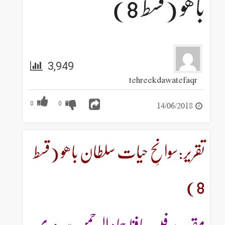
باھو (قسط 8)
3,949
tehreekdawatefaqr
14/06/2018
0
0
تقریر:سوانحِ حیات سلطان باھو (قسط
8)