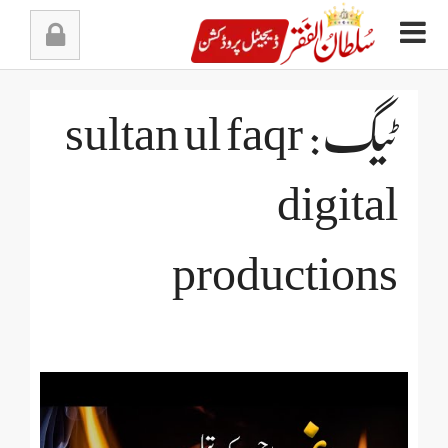
Ski
t
conten
ٹیگ: sultan ul faqr
digital
productions