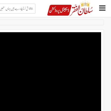
جو
تلاش
کرنا
چاہ
Ski
رہے
t
ہیں
conten
یہاں
لکھیں