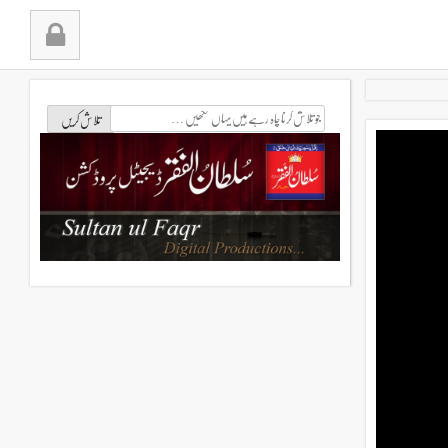
جو
تلاش
کرنا
چاہ
رہے
ہیں
یہاں
لکھیں