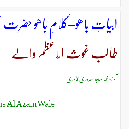
ابیاتِ باھو–کلامِ باھو حضرت 
طالب غوث الاعظم والے
آواز: محمد ساجد سروری قادری
ous Al Azam Wale