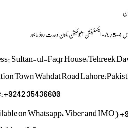
ان
لاہور
ss: Sultan-ul-Faqr House,Tehreek Da
tion Town Wahdat Road Lahore,Pakist
:+9242 35436600
923