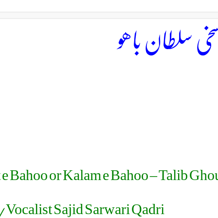
سخی سلطان باھو
 e Bahoo or Kalam e Bahoo – Talib Gh
Vocalist Sajid Sarwari Qadri