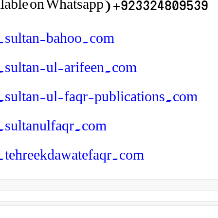
923324809539+ (Available on Whatsapp)
sultan-bahoo.com
ultan-ul-arifeen.com
ultan-ul-faqr-publications.com
sultanulfaqr.com
tehreekdawatefaqr.com