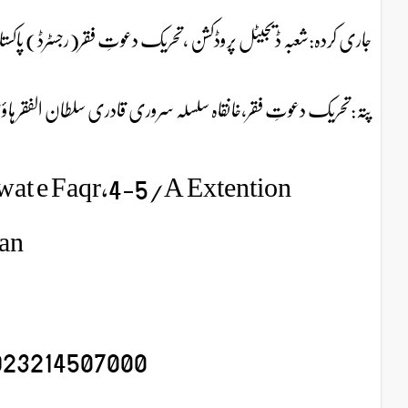
جاری کردہ:شعبہ ڈیجیٹل پروڈکشن ،تحریک دعوتِ فقر(رجسٹرڈ) پاکست
پتہ:تحریک دعوتِ فقر،خانقاہ سلسلہ سروری قادری سلطان الفقر ہاؤس 4-5/A-ایکسٹینشن ایجوکیشن ٹاون وحدت روڈ 
wat e Faqr,4-5/A Extention
an
214507000+ (Available on Whatsapp, Viber and IMO )