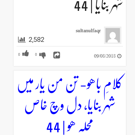
شہر بنایا | 44
sultanulfaqr
2,582
09/08/2018
0
0
کلامِ باھو- تن من یار میں
شہر بنایا، دل وچ خاص
محلہ ھو | 44