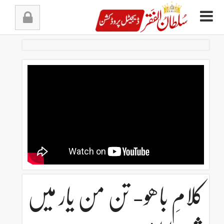
Ski
t
conten
کلامِ باھو- تن من یار میں