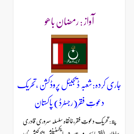
آواز : رمضان باھو
جاری کردہ:شعبہ ڈیجیٹل پروڈکشن ،تحریک
دعوتِ فقر(رجسٹرڈ) پاکستان
پتہ:تحریک دعوتِ فقر،خانقاہ سلسلہ سروری قادری