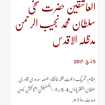
العاشقین حضرت سخی
سلطان محمد نجیب الرحمن
مدظلہ الاقدس
5 مارچ-2017
بمقام:تحریک دعوتِ فقر،خانقاہ سلسلہ سروری قادری
سلطان الفقر ہاؤس 4-5/A-ایکسٹینشن ایجوکیشن ٹاون
وحدت روڈ لاہور