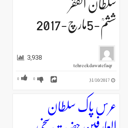
سلطان الفقر
ششمؒ-5مارچ-2017
3,938
tehreekdawatefaqr
31/10/2017
0
0
عرس پاک سلطان
العارفین حضرت سخی