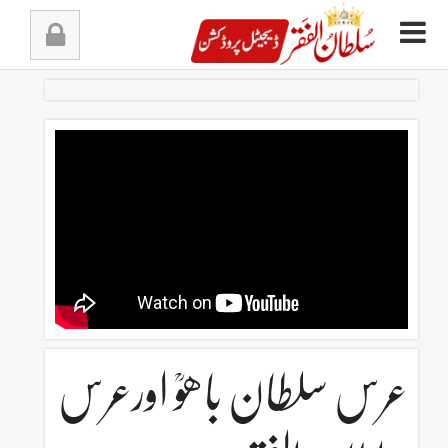
Ski
t
conten
عرس سلطان باھوؒ اورعرس