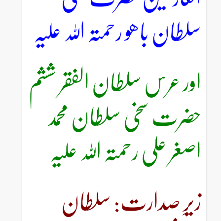
سلطان باھو رحمتہ اللہ علیہ
اور عرس سلطان الفقر ششم
حضرت سخی سلطان محمد
اصغر علی رحمتہ اللہ علیہ
زیرِ صدارت: سلطان