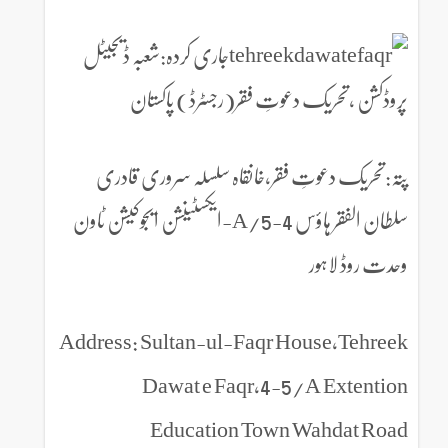
جاری کردہ:شعبہ ڈیجیٹل
پروڈکشن ،تحریک دعوتِ فقر(رجسٹرڈ) پاکستان
پتہ:تحریک دعوتِ فقر،خانقاہ سلسلہ سروری قادری
سلطان الفقر ہاؤس 4-5/A-ایکسٹینشن ایجوکیشن ٹاون
وحدت روڈ لاہور
Address: Sultan-ul-Faqr House,Tehreek
Dawat e Faqr,4-5/A Extention
Education Town Wahdat Road