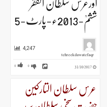
اورعرس سلطان الفقر
ششمؒ-2013ء-پارٹ-5
4,247
tehreekdawatefaqr
31/10/2017
0
0
عرس سلطان التارکین
حضرت سخی سلطان سید