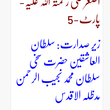
اصغر علی رحمتہ اللہ علیہ-
پارٹ-5
زیرِ صدارت: سلطان
العاشقین حضرت سخی
سلطان محمد نجیب الرحمن
مدظلہ الاقدس