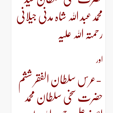
محمدعبد اللہ شاہ مدنی جیلانی
رحمتہ اللہ علیہ
اور
-عرس سلطان الفقر ششم
حضرت سخی سلطان محمد