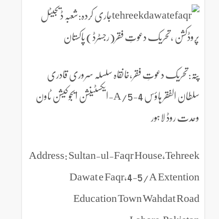
جاری کردہ:شعبہ ڈیجیٹل
پروڈکشن ،تحریک دعوتِ فقر(رجسٹرڈ) پاکستان
پتہ:تحریک دعوتِ فقر،خانقاہ سلسلہ سروری قادری
سلطان الفقر ہاؤس 4-5/A-ایکسٹینشن ایجوکیشن ٹاون
وحدت روڈ لاہور
Address: Sultan-ul-Faqr House,Tehreek
Dawat e Faqr,4-5/A Extention
Education Town Wahdat Road