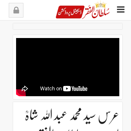
Ski
t
conten
عرس سید محمد عبد اللہ شاہؒ