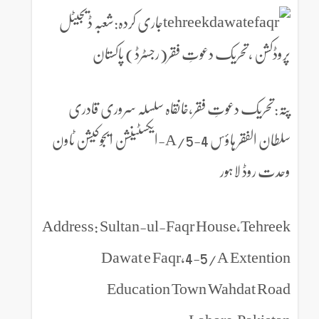
جاری کردہ:شعبہ ڈیجیٹل
پروڈکشن ،تحریک دعوتِ فقر(رجسٹرڈ) پاکستان
پتہ:تحریک دعوتِ فقر،خانقاہ سلسلہ سروری قادری
سلطان الفقر ہاؤس 4-5/A-ایکسٹینشن ایجوکیشن ٹاون
وحدت روڈ لاہور
Address: Sultan-ul-Faqr House,Tehreek
Dawat e Faqr,4-5/A Extention
Education Town Wahdat Road