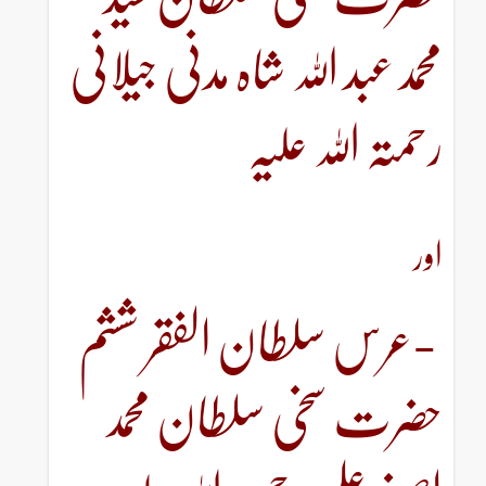
محمدعبد اللہ شاہ مدنی جیلانی
رحمتہ اللہ علیہ
اور
-عرس سلطان الفقر ششم
حضرت سخی سلطان محمد