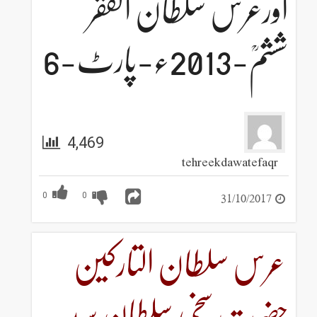
اورعرس سلطان الفقر
ششمؒ-2013ء-پارٹ-6
4,469
tehreekdawatefaqr
31/10/2017
0
0
عرس سلطان التارکین
حضرت سخی سلطان سید