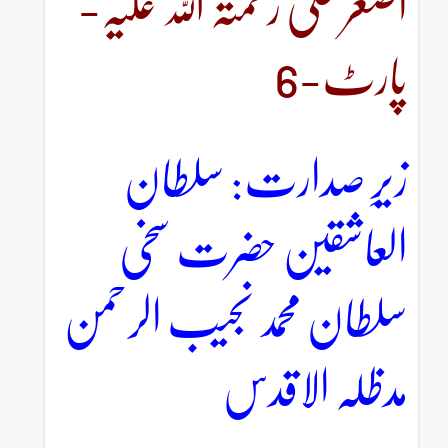
اصغر علی رحمتہ اللہ علیہ-
پارٹ-6
زیرِ صدارت: سلطان
العاشقین حضرت سخی
سلطان محمد نجیب الرحمن
مدظلہ الاقدس