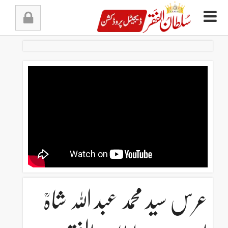
Ski
t
conten
عرس سید محمد عبد اللہ شاہؒ