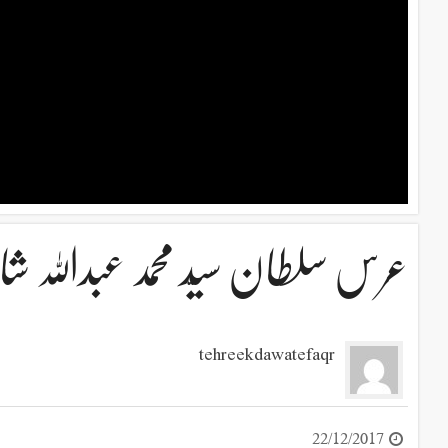
عرس سلطان سیّد محمد عبداللہ شاہ مدنی جیلا
tehreekdawatefaqr
22/12/2017