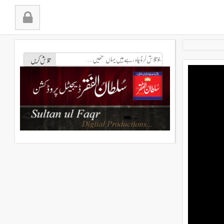
جو
تلاش
کرنا
چاہ
رہے
ہیں
یہاں
لکھیں