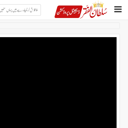
جو
تلاش
کرنا
چاہ
Ski
رہے
t
ہیں
conten
یہاں
لکھیں