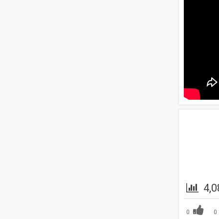
4,0
0
0