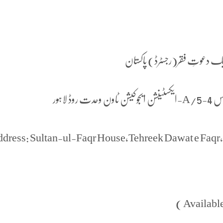
یک دعوتِ فقر(رجسٹرڈ) پاکستان
لاہور
dress: Sultan-ul-Faqr House,Tehreek Dawat e Faq