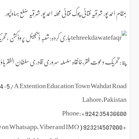
بمقام احمد پور شرقیہ فتانی چوک فتانی محلہ احمد پور شرقیہ ضلع بہاولپور
جاری کردہ:شعبہ ڈیجیٹل پروڈکشن ،تحر
پتہ:تحریک دعوتِ فقر،خانقاہ سلسلہ سروری قادری سلطان الفقر ہاؤس 4-5/A-ایکسٹینشن ایجوکیشن ٹاون وحدت روڈ 
r,4-5/A Extention Education Town Wahdat Road
Lahore,Pakistan
Phone:+9242 35436600
+923214507000 (Available on Whatsapp, Viber and IMO )