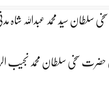
سلطان سیّد محمد عبداللہ شاہ مدن
 حضرت سخی سلطان محمد نجیب ال