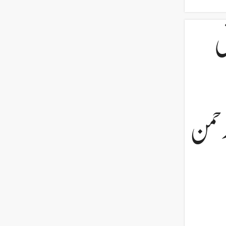
ی
رحمن