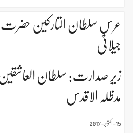
عرس سلطان التارکین حضرت سخی 
جیلانیؒ
زیرِ صدارت: سلطان العاشقین
مدظلہ الاقدس
15-اکتوبر-2017