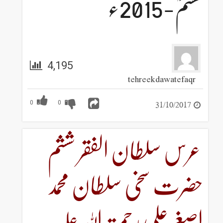
ششمؒ-2015ء
4,195
tehreekdawatefaqr
31/10/2017
0
0
عرس سلطان الفقر ششم
حضرت سخی سلطان محمد
اصغر علی رحمتہ اللہ علیہ