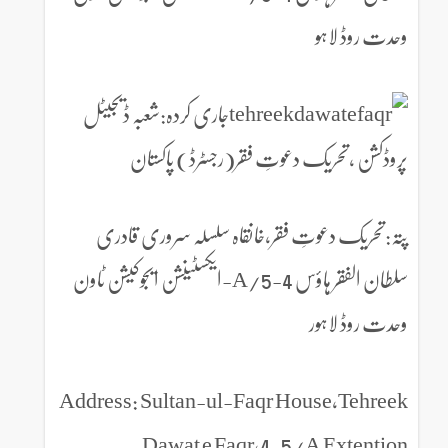
وحدت روڈ لاہو
جاری کردہ:شعبہ ڈیجیٹل
پروڈکشن ،تحریک دعوتِ فقر(رجسٹرڈ) پاکستان
پتہ:تحریک دعوتِ فقر،خانقاہ سلسلہ سروری قادری
سلطان الفقر ہاؤس 4-5/A-ایکسٹینشن ایجوکیشن ٹاون
وحدت روڈ لاہور
Address: Sultan-ul-Faqr House,Tehreek
Dawat e Faqr,4-5/A Extention