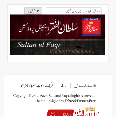
جو
تلاش
کرنا
چاہ
رہے
ہیں
یہاں
لکھیں
ہمارے بارے میں
رابطہ
تحریک دعوتِ فقر(رجسٹرڈ)
Copyright © 2012-2025, Sultan ul Faqr all rights reserved.
Theme Designed by
Tehreek Dawat e Faqr