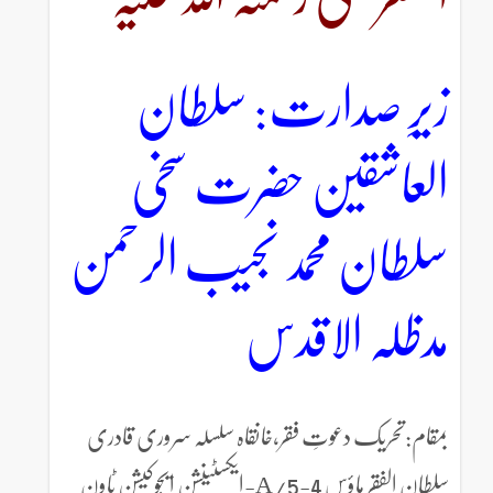
زیرِ صدارت: سلطان
العاشقین حضرت سخی
سلطان محمد نجیب الرحمن
مدظلہ الاقدس
بمقام:تحریک دعوتِ فقر،خانقاہ سلسلہ سروری قادری
سلطان الفقر ہاؤس 4-5/A-ایکسٹینشن ایجوکیشن ٹاون